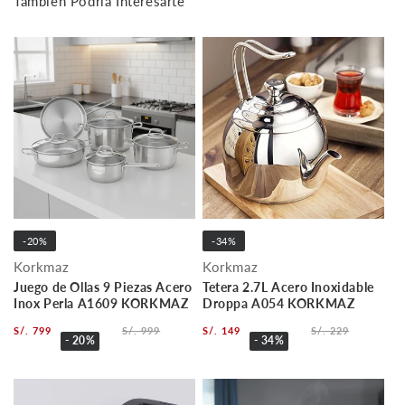
También Podría Interesarte
-20%
-34%
Korkmaz
Korkmaz
Juego de Ollas 9 Piezas Acero
Tetera 2.7L Acero Inoxidable
Inox Perla A1609 KORKMAZ
Droppa A054 KORKMAZ
S/. 799
S/. 999
S/. 149
S/. 229
- 20%
- 34%