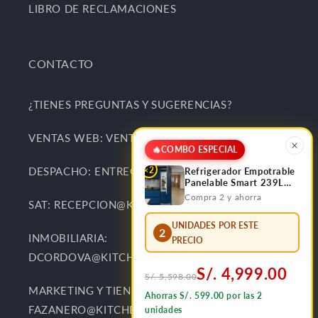
LIBRO DE RECLAMACIONES
CONTACTO
¿TIENES PREGUNTAS Y SUGERENCIAS?
VENTAS WEB: VENTAS@KITCHENCENTER.PE
🔥
COMBO ESPECIAL
×2
DESPACHO: ENTREGAS@KITCHENCENTER.PE
Refrigerador Empotrable
Panelable Smart 239L
Bottom Frezzer FDV
Compra 2 y ahorra
SAT: RECEPCION@KITCHENCENTER.PE
UNIDADES POR ESTE
2
INMOBILIARIA:
PRECIO
DCORDOVA@KITCHENCENTER.PE
S/. 4,999.00
S/. 5,598.00
MARKETING Y TIENDAS:
Ahorras S/. 599.00 por las 2
FAZANERO@KITCHENCENTER.PE
unidades