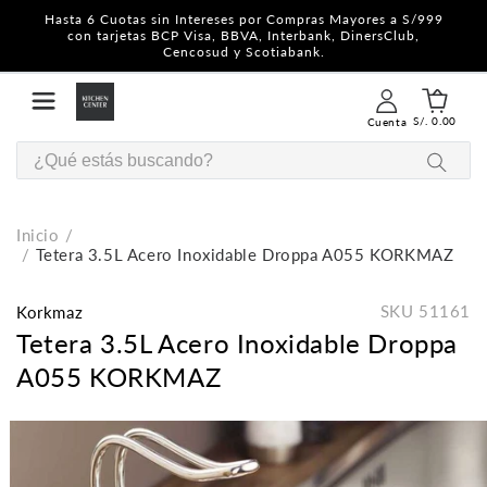
Hasta 6 Cuotas sin Intereses por Compras Mayores a S/999
con tarjetas BCP Visa, BBVA, Interbank, DinersClub,
Cencosud y Scotiabank.
S/. 0.00
Cuenta
Inicio
Tetera 3.5L Acero Inoxidable Droppa A055 KORKMAZ
SKU
51161
Korkmaz
Tetera 3.5L Acero Inoxidable Droppa
A055 KORKMAZ