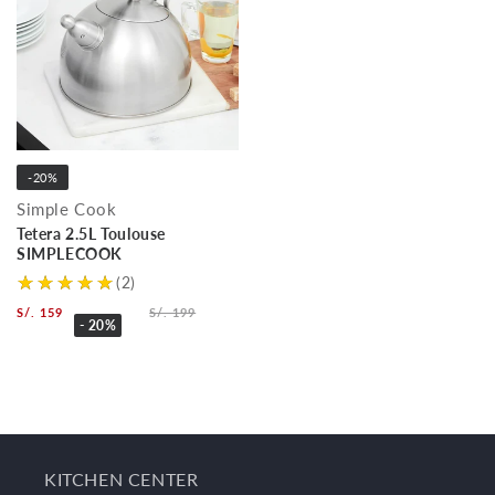
-20%
Simple Cook
Tetera 2.5L Toulouse
SIMPLECOOK
(2)
S/. 159
S/. 199
- 20%
KITCHEN CENTER