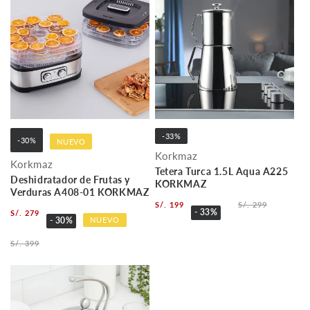
-33%
-30%
NUEVO
Korkmaz
Korkmaz
Tetera Turca 1.5L Aqua A225
Deshidratador de Frutas y
KORKMAZ
Verduras A408-01 KORKMAZ
S/. 199
S/. 299
- 33%
S/. 279
NUEVO
- 30%
S/. 399