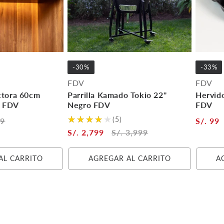
-30%
-33%
FDV
FDV
ctora 60cm
Parrilla Kamado Tokio 22"
Hervid
n FDV
Negro FDV
FDV
(5)
49
S/. 99
S/. 2,799
S/. 3,999
AL CARRITO
AGREGAR AL CARRITO
A