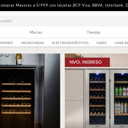
Compras Mayores a S/999 con tarjetas BCP Visa, BBVA, Interbank, 
marcas
tiendas
HORNOS
MICROONDAS
ELECTRODOMÉSTICOS
CAVAS
LINEA 