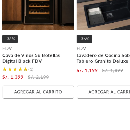
-36%
-36%
FDV
FDV
Cava de Vinos 56 Botellas
Lavadero de Cocina Sob
Digital Black FDV
Tablero Granito Deluxe
(1)
S/. 1,199
S/. 1,899
S/. 1,399
S/. 2,199
AGREGAR AL CARRITO
AGREGAR AL CARR