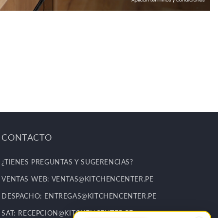
CONTACTO
¿TIENES PREGUNTAS Y SUGERENCIAS?
VENTAS WEB: VENTAS@KITCHENCENTER.PE
DESPACHO: ENTREGAS@KITCHENCENTER.PE
SAT: RECEPCION@KITCHENCENTER.PE