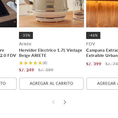
-35%
-46%
Ariete
FDV
re
Hervidor Electrico 1.7L Vintage
Campana Extra
 2.0 FDV
Beige ARIETE
Extraible Urba
(4)
S/. 399
S/. 7
S/. 249
S/. 389
ITO
AGREGAR AL CARRITO
AGREGAR 