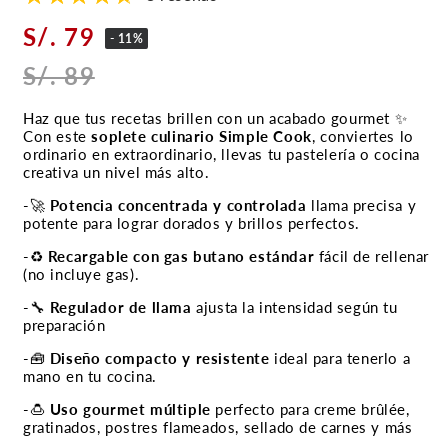
S/. 79
- 11%
S/. 89
Haz que tus recetas brillen con un acabado gourmet ✨
Con este
soplete culinario Simple Cook
, conviertes lo
ordinario en extraordinario, llevas tu pastelería o cocina
creativa un nivel más alto.
-🚀
Potencia concentrada y controlada
llama precisa y
potente para lograr dorados y brillos perfectos.
-♻️
Recargable con gas butano estándar
fácil de rellenar
(no incluye gas).
-🔧
Regulador de llama
ajusta la intensidad según tu
preparación
-🧰
Diseño compacto y resistente
ideal para tenerlo a
mano en tu cocina.
-🍮
Uso gourmet múltiple
perfecto para creme brûlée,
gratinados, postres flameados, sellado de carnes y más