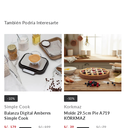
También Podría Interesarte
-10%
-50%
Simple Cook
Korkmaz
Balanza Digital Amberes
Molde 29.5cm Pie A719
Simple Cook
KORKMAZ
S/. 179
S/. 199
S/. 39
S/. 79