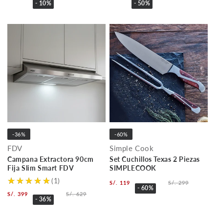
- 10%
- 50%
-36%
-60%
FDV
Simple Cook
Campana Extractora 90cm
Set Cuchillos Texas 2 Piezas
Fija Slim Smart FDV
SIMPLECOOK
(1)
S/. 119
S/. 299
- 60%
S/. 399
S/. 629
- 36%