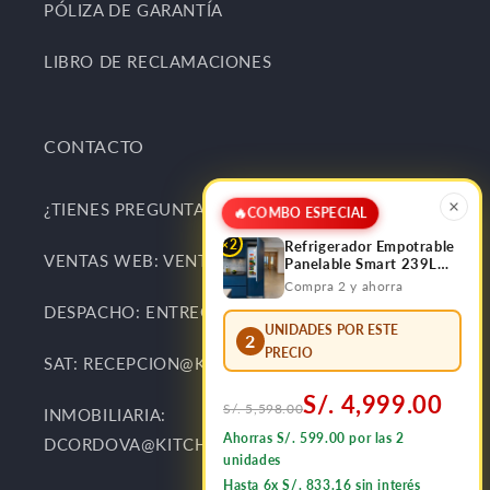
PÓLIZA DE GARANTÍA
LIBRO DE RECLAMACIONES
CONTACTO
¿TIENES PREGUNTAS Y SUGERENCIAS?
🔥
COMBO ESPECIAL
×2
Refrigerador Empotrable
VENTAS WEB: VENTAS@KITCHENCENTER.PE
Panelable Smart 239L
Bottom Frezzer FDV
Compra 2 y ahorra
DESPACHO: ENTREGAS@KITCHENCENTER.PE
UNIDADES POR ESTE
2
PRECIO
SAT: RECEPCION@KITCHENCENTER.PE
S/. 4,999.00
S/. 5,598.00
INMOBILIARIA:
Ahorras S/. 599.00 por las 2
DCORDOVA@KITCHENCENTER.PE
unidades
Hasta 6x S/. 833.16 sin interés