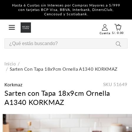
Hasta 6 Cuotas sin Intereses por Compras Mayores a S/999
con tarjetas BCP Visa, BBVA, Interbank, DinersClub,
Cencosud y Scotiabank.
S/. 0.00
Cuenta
Inicio
Sarten Con Tapa 18x9cm Ornella A1340 KORKMAZ
SKU
51649
Korkmaz
Sarten con Tapa 18x9cm Ornella
A1340 KORKMAZ