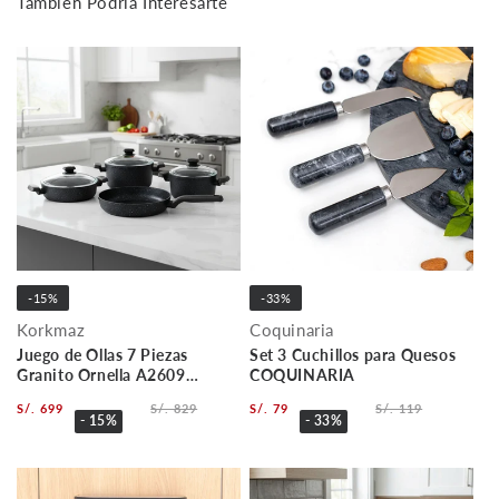
También Podría Interesarte
-15%
-33%
Korkmaz
Coquinaria
Juego de Ollas 7 Piezas
Set 3 Cuchillos para Quesos
Granito Ornella A2609
COQUINARIA
KORKMAZ
S/. 699
S/. 829
S/. 79
S/. 119
- 15%
- 33%