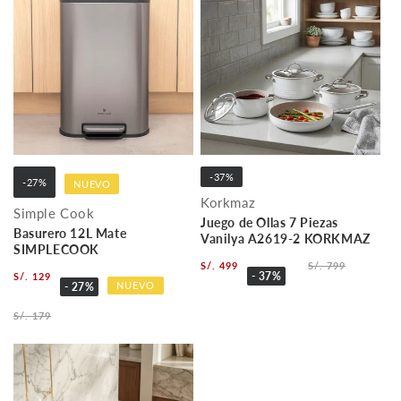
-37%
-27%
NUEVO
Korkmaz
Simple Cook
Juego de Ollas 7 Piezas
Basurero 12L Mate
Vanilya A2619-2 KORKMAZ
SIMPLECOOK
S/. 499
S/. 799
- 37%
S/. 129
NUEVO
- 27%
S/. 179