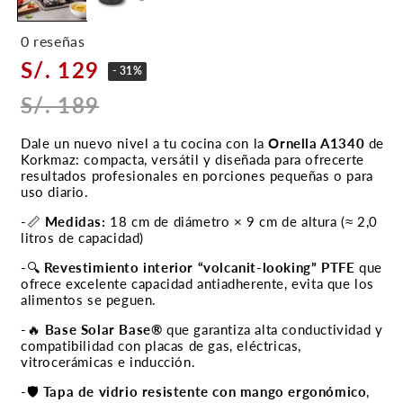
0 reseñas
S/. 129
- 31%
S/. 189
Dale un nuevo nivel a tu cocina con la
Ornella A1340
de
Korkmaz: compacta, versátil y diseñada para ofrecerte
resultados profesionales en porciones pequeñas o para
uso diario.
-📏
Medidas:
18 cm de diámetro × 9 cm de altura (≈ 2,0
litros de capacidad)
-🔍
Revestimiento interior “volcanit-looking” PTFE
que
ofrece excelente capacidad antiadherente, evita que los
alimentos se peguen.
-🔥
Base Solar Base®
que garantiza alta conductividad y
compatibilidad con placas de gas, eléctricas,
vitrocerámicas e inducción.
-🛡️
Tapa de vidrio resistente con mango ergonómico
,