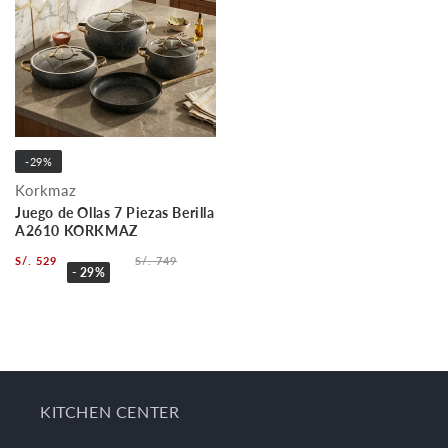
-29%
Korkmaz
Juego de Ollas 7 Piezas Berilla
A2610 KORKMAZ
S/. 529
S/. 749
- 29%
KITCHEN CENTER