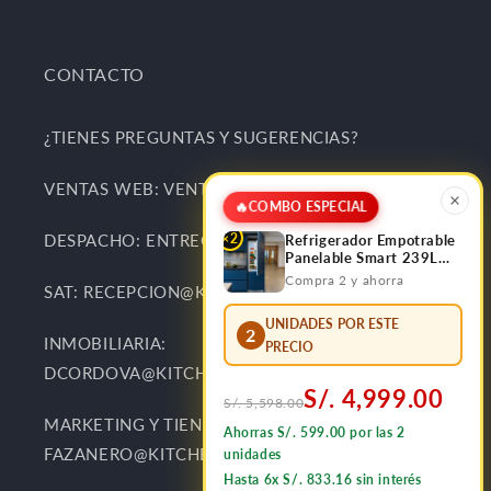
CONTACTO
¿TIENES PREGUNTAS Y SUGERENCIAS?
VENTAS WEB: VENTAS@KITCHENCENTER.PE
🔥
COMBO ESPECIAL
×2
DESPACHO: ENTREGAS@KITCHENCENTER.PE
Refrigerador Empotrable
Panelable Smart 239L
Bottom Frezzer FDV
Compra 2 y ahorra
SAT: RECEPCION@KITCHENCENTER.PE
UNIDADES POR ESTE
2
INMOBILIARIA:
PRECIO
DCORDOVA@KITCHENCENTER.PE
S/. 4,999.00
S/. 5,598.00
MARKETING Y TIENDAS:
Ahorras S/. 599.00 por las 2
FAZANERO@KITCHENCENTER.PE
unidades
Hasta 6x S/. 833.16 sin interés