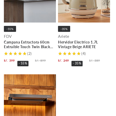
-55%
-35%
FDV
Ariete
Campana Extractora 60cm
Hervidor Electrico 1.7L
Extraible Touch Twin Black
Vintage Beige ARIETE
FDV
(2)
(4)
S/. 399
S/. 899
S/. 249
S/. 389
- 55%
- 35%