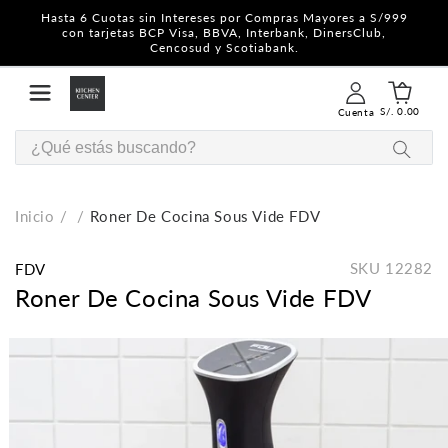
Hasta 6 Cuotas sin Intereses por Compras Mayores a S/999
con tarjetas BCP Visa, BBVA, Interbank, DinersClub,
Cencosud y Scotiabank.
S/. 0.00
Cuenta
Inicio
Roner De Cocina Sous Vide FDV
SKU
12282
FDV
Roner De Cocina Sous Vide FDV