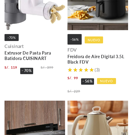
-70%
-56%
NUEVO
Cuisinart
FDV
Extrusor De Pasta Para
Freidora de Aire Digital 3.5L
Batidora CUISINART
Black FDV
S/. 119
S/. 399
(3)
- 70%
S/. 99
NUEVO
- 56%
S/. 229