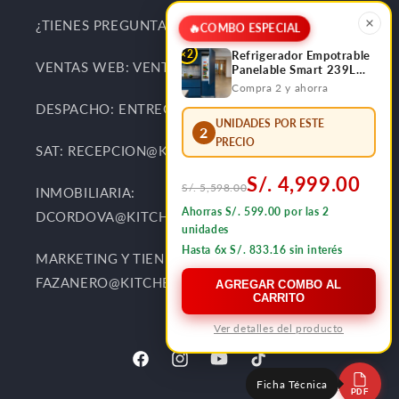
¿TIENES PREGUNTAS Y SUGERENCIAS?
🔥
COMBO ESPECIAL
×2
Refrigerador Empotrable
VENTAS WEB: VENTAS@KITCHENCENTER.PE
Panelable Smart 239L
Bottom Frezzer FDV
Compra 2 y ahorra
DESPACHO: ENTREGAS@KITCHENCENTER.PE
UNIDADES POR ESTE
2
PRECIO
SAT: RECEPCION@KITCHENCENTER.PE
S/. 4,999.00
S/. 5,598.00
INMOBILIARIA:
Ahorras S/. 599.00 por las 2
DCORDOVA@KITCHENCENTER.PE
unidades
Hasta 6x S/. 833.16 sin interés
MARKETING Y TIENDAS:
FAZANERO@KITCHENCENTER.PE
AGREGAR COMBO AL
CARRITO
Ver detalles del producto
Ficha Técnica
PDF