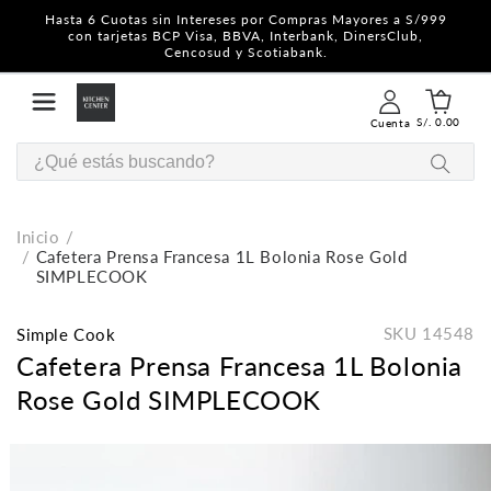
Hasta 6 Cuotas sin Intereses por Compras Mayores a S/999
con tarjetas BCP Visa, BBVA, Interbank, DinersClub,
Cencosud y Scotiabank.
S/. 0.00
Cuenta
Inicio
Cafetera Prensa Francesa 1L Bolonia Rose Gold
SIMPLECOOK
SKU
14548
Simple Cook
Cafetera Prensa Francesa 1L Bolonia
Rose Gold SIMPLECOOK