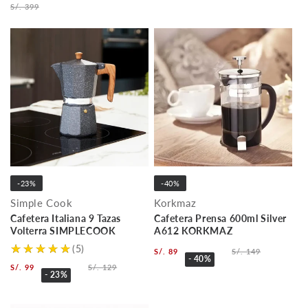
S/. 399
-23%
-40%
Simple Cook
Korkmaz
Cafetera Italiana 9 Tazas
Cafetera Prensa 600ml Silver
Volterra SIMPLECOOK
A612 KORKMAZ
(5)
S/. 89
S/. 149
- 40%
S/. 99
S/. 129
- 23%