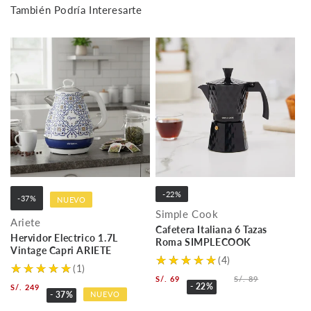
También Podría Interesarte
-22%
-37%
NUEVO
Simple Cook
Ariete
Cafetera Italiana 6 Tazas
Hervidor Electrico 1.7L
Roma SIMPLECOOK
Vintage Capri ARIETE
(4)
(1)
S/. 69
S/. 89
- 22%
S/. 249
NUEVO
- 37%