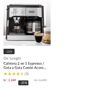
-21%
De´Longhi
Cafetera 2 en 1 Espresso /
Gota a Gota Combi Acero
Inox BCO421.S DELONGHI
(3)
S/. 1,249
S/. 1,599
- 21%