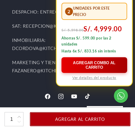
UNIDADES POR ESTE
2
DESPACHO: ENTREGAS@KITCHENCENTER.PE
PRECIO
SAT: RECEPCION@KITCHENCENTER.PE
S/. 4,999.00
S/. 5,598.00
Ahorras S/. 599.00 por las 2
INMOBILIARIA:
unidades
DCORDOVA@KITCHENCENTER.PE
Hasta 6x S/. 833.16 sin interés
MARKETING Y TIENDAS:
AGREGAR COMBO AL
CARRITO
FAZANERO@KITCHENCENTER.PE
Ver detalles del producto
AGREGAR AL CARRITO