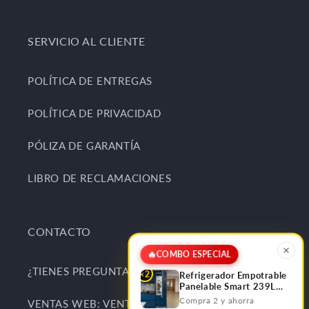
SERVICIO AL CLIENTE
POLÍTICA DE ENTREGAS
POLÍTICA DE PRIVACIDAD
PÓLIZA DE GARANTÍA
LIBRO DE RECLAMACIONES
CONTACTO
🔥
COMBO ESPECIAL
¿TIENES PREGUNTAS Y SUGERENCIAS?
×2
Refrigerador Empotrable
Panelable Smart 239L
Bottom Frezzer FDV
Compra 2 y ahorra
VENTAS WEB: VENTAS@KITCHENCENTER.PE