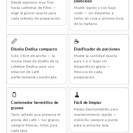
silencioso
Desde espresso muy fino
hasta cafeteras de filtro —
Muele rápido y con bajo
elige el grosor exacto para
ruido — sin despertar a
cada método de preparación.
todos en casa a primera hora
de la mañana.
📏
☕
Diseño Dedica compacto
Dosificador de porciones
Solo 15cm de ancho — la
Muele la cantidad exacta
misma línea de diseño de la
para 1 o 2 tazas sin
cafetera Dedica para una
desperdiciar grano —
estación de café
frescura en cada
perfectamente coordinada.
preparación.
🫙
🧹
Contenedor hermético de
Fácil de limpiar
granos
Piezas desmontables para
Tarro sellado que preserva el
mantenimiento rápido —
aroma del café — tus granos
molinillo siempre a punto
siempre frescos, listos para
para la próxima taza.
cada taza.