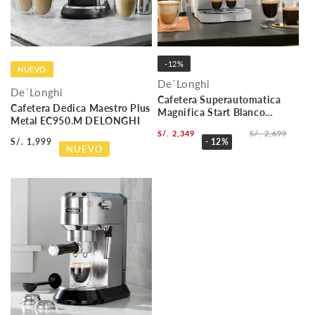
-12%
NUEVO
De´Longhi
De´Longhi
Cafetera Superautomatica
Cafetera Dedica Maestro Plus
Magnifica Start Blanco
Metal EC950.M DELONGHI
ECAM220.20.W DELONGHI
S/. 2,349
S/. 2,699
- 12%
S/. 1,999
NUEVO