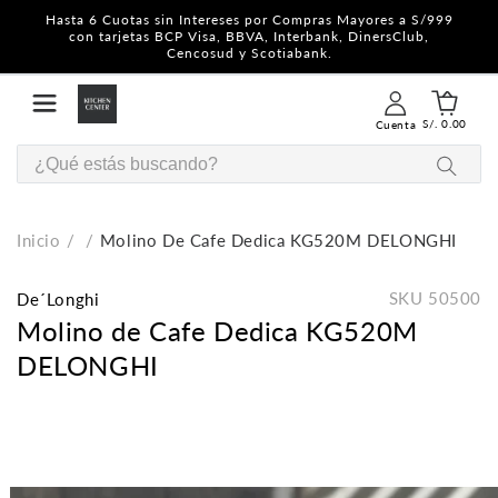
Hasta 6 Cuotas sin Intereses por Compras Mayores a S/999
con tarjetas BCP Visa, BBVA, Interbank, DinersClub,
Cencosud y Scotiabank.
S/. 0.00
Cuenta
Inicio
Molino De Cafe Dedica KG520M DELONGHI
SKU
50500
De´Longhi
Molino de Cafe Dedica KG520M
DELONGHI