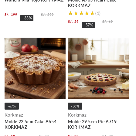
KORKMAZ
(1)
S/. 199
S/. 299
- 33%
S/. 29
S/. 69
- 57%
-67%
-50%
Korkmaz
Korkmaz
Molde 22.5cm Cake A654
Molde 29.5cm Pie A719
KORKMAZ
KORKMAZ