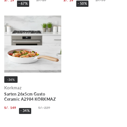
S/. 19
S/. 59
S/. 39
S/. 79
- 67%
- 50%
-34%
Korkmaz
Sarten 26x5cm Gusto
Ceramic A2984 KORKMAZ
S/. 149
S/. 229
- 34%