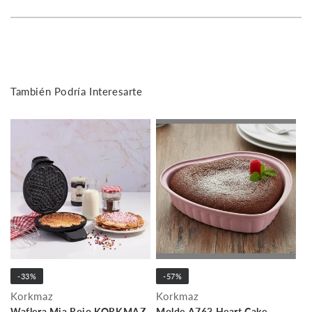
También Podría Interesarte
-33%
-57%
Korkmaz
Korkmaz
Waflera Mia Rojo KORKMAZ
Molde A763 Heart Cake