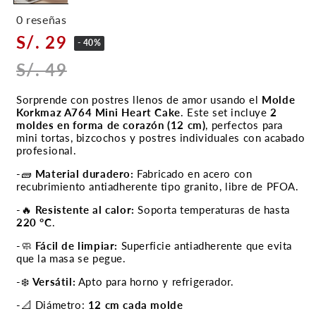
0 reseñas
S/. 29
- 40%
S/. 49
Sorprende con postres llenos de amor usando el
Molde
Korkmaz A764 Mini Heart Cake
. Este set incluye
2
moldes en forma de corazón (12 cm)
, perfectos para
mini tortas, bizcochos y postres individuales con acabado
profesional.
-🧱
Material duradero:
Fabricado en acero con
recubrimiento antiadherente tipo granito, libre de PFOA.
-🔥
Resistente al calor:
Soporta temperaturas de hasta
220 °C
.
-🧼
Fácil de limpiar:
Superficie antiadherente que evita
que la masa se pegue.
-❄️
Versátil:
Apto para horno y refrigerador.
-📐 Diámetro:
12 cm cada molde