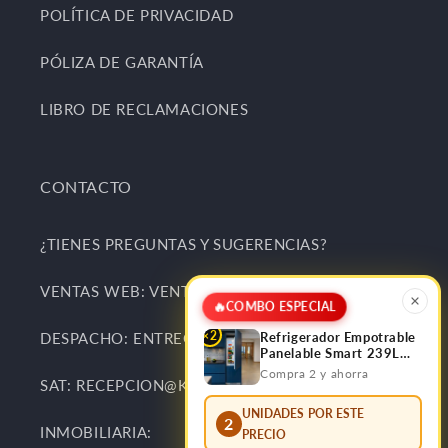
POLÍTICA DE PRIVACIDAD
PÓLIZA DE GARANTÍA
LIBRO DE RECLAMACIONES
CONTACTO
¿TIENES PREGUNTAS Y SUGERENCIAS?
VENTAS WEB: VENTAS@KITCHENCENTER.PE
🔥
COMBO ESPECIAL
×2
DESPACHO: ENTREGAS@KITCHENCENTER.PE
Refrigerador Empotrable
Panelable Smart 239L
Bottom Frezzer FDV
Compra 2 y ahorra
SAT: RECEPCION@KITCHENCENTER.PE
UNIDADES POR ESTE
2
INMOBILIARIA:
PRECIO