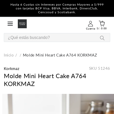
Hasta 6 Cuotas sin Intereses por Compras Mayores a S/999
con tarjetas BCP Visa, BBVA, Interbank, DinersClub,
Cencosud y Scotiabank.
S/. 0.00
Cuenta
Inicio
Molde Mini Heart Cake A764 KORKMAZ
SKU
51246
Korkmaz
Molde Mini Heart Cake A764
KORKMAZ