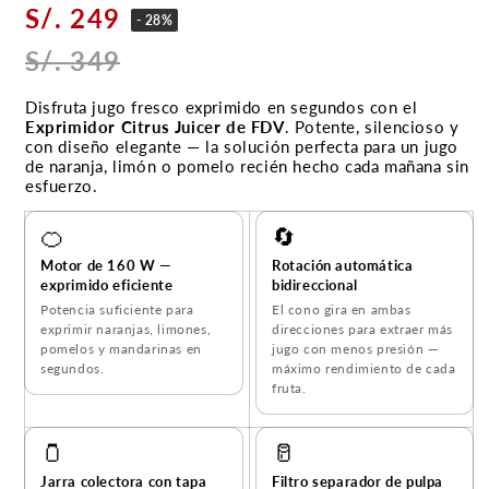
S/. 249
- 28%
S/. 349
Disfruta jugo fresco exprimido en segundos con el
Exprimidor Citrus Juicer de FDV
. Potente, silencioso y
con diseño elegante — la solución perfecta para un jugo
de naranja, limón o pomelo recién hecho cada mañana sin
esfuerzo.
🍊
🔄
Motor de 160 W —
Rotación automática
exprimido eficiente
bidireccional
Potencia suficiente para
El cono gira en ambas
exprimir naranjas, limones,
direcciones para extraer más
pomelos y mandarinas en
jugo con menos presión —
segundos.
máximo rendimiento de cada
fruta.
🫙
🥛
Jarra colectora con tapa
Filtro separador de pulpa