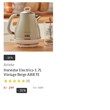
-35%
Ariete
Hervidor Electrico 1.7L
Vintage Beige ARIETE
(4)
S/. 249
S/. 389
- 35%