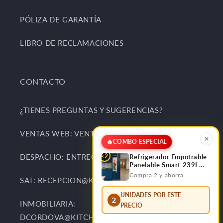
PÓLIZA DE GARANTÍA
LIBRO DE RECLAMACIONES
CONTACTO
¿TIENES PREGUNTAS Y SUGERENCIAS?
VENTAS WEB: VENTAS@KITCHENCENTER.PE
🔥
COMBO ESPECIAL
×2
DESPACHO: ENTREGAS@KITCHENCENTER.PE
Refrigerador Empotrable
Panelable Smart 239L
Bottom Frezzer FDV
Compra 2 y ahorra
SAT: RECEPCION@KITCHENCENTER.PE
UNIDADES POR ESTE
2
INMOBILIARIA:
PRECIO
DCORDOVA@KITCHENCENTER.PE