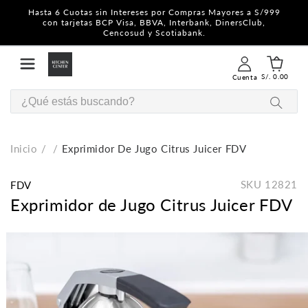
Hasta 6 Cuotas sin Intereses por Compras Mayores a S/999
con tarjetas BCP Visa, BBVA, Interbank, DinersClub,
Cencosud y Scotiabank.
S/. 0.00
Cuenta
Inicio
Exprimidor De Jugo Citrus Juicer FDV
SKU
12821
FDV
Exprimidor de Jugo Citrus Juicer FDV