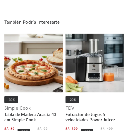
También Podría Interesarte
-30%
-20%
Simple Cook
FDV
Tabla de Madera Acacia 43
Extractor de Jugos 5
cm Simple Cook
velocidades Power Juicer
FDV
S/. 69
S/. 99
S/. 399
S/. 499