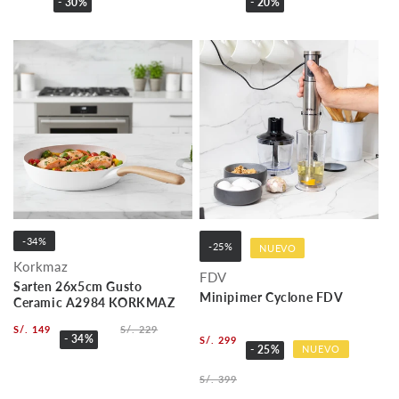
- 30%
- 20%
-34%
-25%
NUEVO
Korkmaz
FDV
Sarten 26x5cm Gusto
Minipimer Cyclone FDV
Ceramic A2984 KORKMAZ
S/. 149
S/. 229
- 34%
S/. 299
NUEVO
- 25%
S/. 399