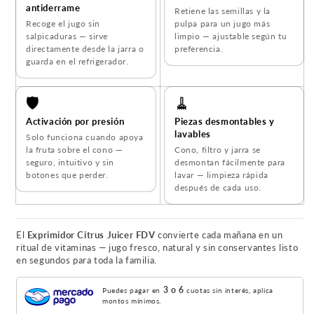
antiderrame
Retiene las semillas y la
Recoge el jugo sin
pulpa para un jugo más
salpicaduras — sirve
limpio — ajustable según tu
directamente desde la jarra o
preferencia.
guarda en el refrigerador.
🛡️
🧹
Activación por presión
Piezas desmontables y
lavables
Solo funciona cuando apoya
la fruta sobre el cono —
Cono, filtro y jarra se
seguro, intuitivo y sin
desmontan fácilmente para
botones que perder.
lavar — limpieza rápida
después de cada uso.
El
Exprimidor Citrus Juicer FDV
convierte cada mañana en un
ritual de vitaminas — jugo fresco, natural y sin conservantes listo
en segundos para toda la familia.
3 o 6
Puedes pagar en
cuotas sin interés, aplica
montos mínimos.