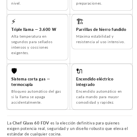
nivel.
preparaciones.
⚡
🏗️
Triple llama — 3.600 W
Parrillas de hierro fundido
Alta temperatura en
Máxima estabilidad y
segundos para sellados
resistencia al uso intensivo.
intensos y cocciones
exigentes.
🛡️
🔌
Sistema corta gas —
Encendido eléctrico
termocupla
integrado
Bloqueo automático del gas
Encendido automático en
si la llama se apaga
cada mando para mayor
accidentalmente.
comodidad y rapidez.
La
Chef Glass 60 FDV
es la elección definitiva para quienes
exigen potencia real, seguridad y un diseño robusto que eleva el
estándar de cualquier cocina.