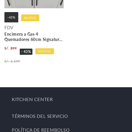
-43%
NUEVO
FDV
Encimera a Gas 4
Quemadores 60cm Signature
FDV
S/. 899
NUEVO
- 43%
S/. 1,599
KITCHEN CENTER
TÉRMINOS DEL SERVICIO
POLÍTICA DE REEMBOLSO