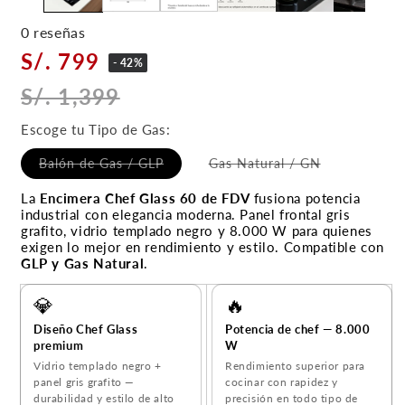
0 reseñas
S/. 799
- 42%
S/. 1,399
Escoge tu Tipo de Gas:
Balón de Gas / GLP
Gas Natural / GN
La
Encimera Chef Glass 60 de FDV
fusiona potencia
industrial con elegancia moderna. Panel frontal gris
grafito, vidrio templado negro y 8.000 W para quienes
exigen lo mejor en rendimiento y estilo. Compatible con
GLP y Gas Natural
.
💎
🔥
Diseño Chef Glass
Potencia de chef — 8.000
premium
W
Vidrio templado negro +
Rendimiento superior para
panel gris grafito —
cocinar con rapidez y
durabilidad y estilo de alto
precisión en todo tipo de