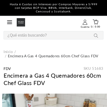
Hasta 6 Cuotas sin Intereses por Compras Mayores a S/999
con tarjetas BCP Visa, BBVA, Interbank, DinersClub,
Cencosud y Scotiabank.
S/. 0.00
Cuenta
Inicio
Encimera A Gas 4 Quemadores 60cm Chef Glass FDV
SKU
51683
FDV
Encimera a Gas 4 Quemadores 60cm
Chef Glass FDV