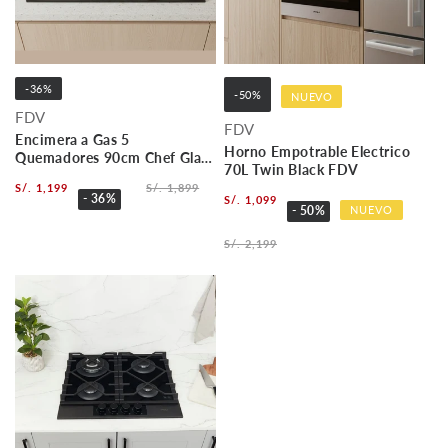
-36%
-50%
NUEVO
FDV
FDV
Encimera a Gas 5
Horno Empotrable Electrico
Quemadores 90cm Chef Glass
70L Twin Black FDV
FDV
S/. 1,199
S/. 1,899
- 36%
S/. 1,099
NUEVO
- 50%
S/. 2,199