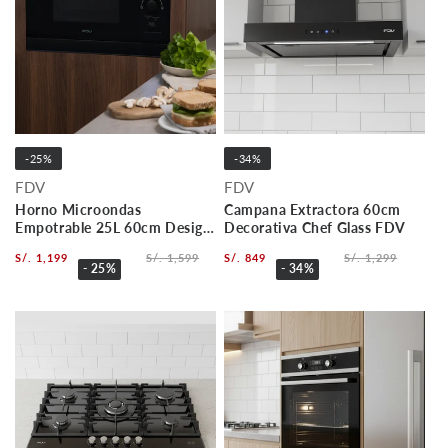
-25%
-34%
FDV
FDV
Horno Microondas
Campana Extractora 60cm
Empotrable 25L 60cm Design
Decorativa Chef Glass FDV
Black FDV
S/. 1,199
S/. 1,599
S/. 849
S/. 1,299
- 25%
- 34%