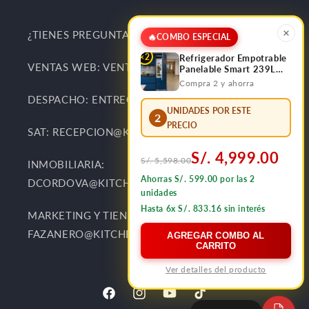
¿TIENES PREGUNTAS Y SUGERENCIAS?
🔥
COMBO ESPECIAL
×2
Refrigerador Empotrable
VENTAS WEB: VENTAS@KITCHENCENTER.PE
Panelable Smart 239L
Bottom Frezzer FDV
Compra 2 y ahorra
DESPACHO: ENTREGAS@KITCHENCENTER.PE
UNIDADES POR ESTE
2
PRECIO
SAT: RECEPCION@KITCHENCENTER.PE
S/. 4,999.00
S/. 5,598.00
INMOBILIARIA:
Ahorras S/. 599.00 por las 2
DCORDOVA@KITCHENCENTER.PE
unidades
Hasta 6x S/. 833.16 sin interés
MARKETING Y TIENDAS:
FAZANERO@KITCHENCENTER.PE
AGREGAR COMBO AL
CARRITO
Ver detalles del producto