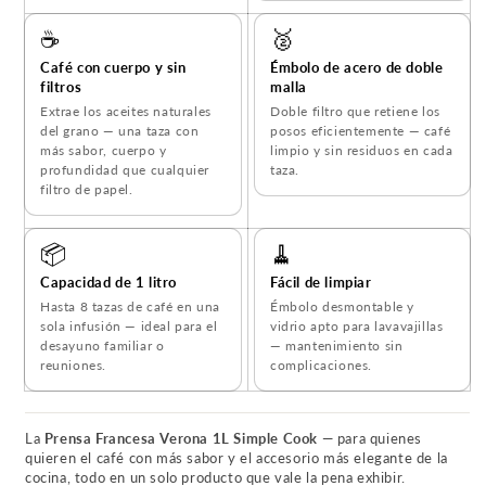
☕
🥈
Café con cuerpo y sin
Émbolo de acero de doble
filtros
malla
Extrae los aceites naturales
Doble filtro que retiene los
del grano — una taza con
posos eficientemente — café
más sabor, cuerpo y
limpio y sin residuos en cada
profundidad que cualquier
taza.
filtro de papel.
📦
🧹
Capacidad de 1 litro
Fácil de limpiar
Hasta 8 tazas de café en una
Émbolo desmontable y
sola infusión — ideal para el
vidrio apto para lavavajillas
desayuno familiar o
— mantenimiento sin
reuniones.
complicaciones.
La
Prensa Francesa Verona 1L Simple Cook
— para quienes
quieren el café con más sabor y el accesorio más elegante de la
cocina, todo en un solo producto que vale la pena exhibir.