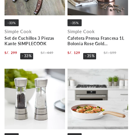
-33%
-35%
Simple Cook
Simple Cook
Set de Cuchillos 3 Piezas
Cafetera Prensa Francesa 1L
Kante SIMPLECOOK
Bolonia Rose Gold
SIMPLECOOK
S/. 299
S/. 449
S/. 129
S/. 199
- 33%
- 35%