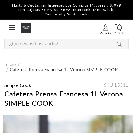
Hasta 6 Cuotas sin Intereses por Compras Mayores a S/999
con tarjetas BCP Visa, BBVA, Interbank, DinersClub,
Cencosud y Scotiabank.
S/. 0.00
Cuenta
Inicio
Cafetera Prensa Francesa 1L Verona SIMPLE COOK
SKU
15311
Simple Cook
Cafetera Prensa Francesa 1L Verona
SIMPLE COOK