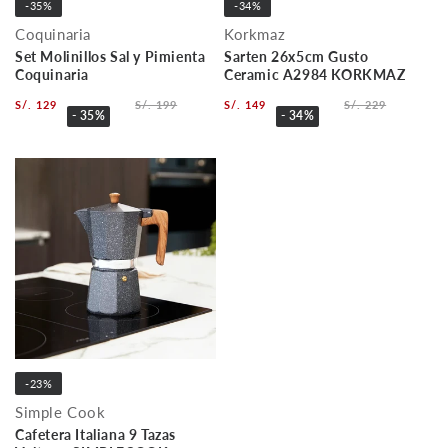
-35%
-34%
Coquinaria
Korkmaz
Set Molinillos Sal y Pimienta
Sarten 26x5cm Gusto
Coquinaria
Ceramic A2984 KORKMAZ
S/. 129
S/. 199
S/. 149
S/. 229
- 35%
- 34%
-23%
Simple Cook
Cafetera Italiana 9 Tazas