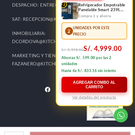
×2
DESPACHO: ENTREGAS@KITCHENCENTER.PE
Refrigerador Empotrable
Panelable Smart 239L
Bottom Frezzer FDV
Compra 2 y ahorra
SAT: RECEPCION@KITCHENCENTER.PE
UNIDADES POR ESTE
2
INMOBILIARIA:
PRECIO
DCORDOVA@KITCHENCENTER.PE
S/. 4,999.00
S/. 5,598.00
MARKETING Y TIENDAS:
Ahorras S/. 599.00 por las 2
FAZANERO@KITCHENCENTER.PE
unidades
Hasta 6x S/. 833.16 sin interés
AGREGAR COMBO AL
CARRITO
Ver detalles del producto