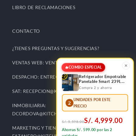
LIBRO DE RECLAMACIONES
CONTACTO
¿TIENES PREGUNTAS Y SUGERENCIAS?
VENTAS WEB: VENTAS@KITCHENCENTER.PE
🔥
COMBO ESPECIAL
×2
DESPACHO: ENTREGAS@KITCHENCENTER.PE
Refrigerador Empotrable
Panelable Smart 239L
Bottom Frezzer FDV
Compra 2 y ahorra
SAT: RECEPCION@KITCHENCENTER.PE
UNIDADES POR ESTE
2
INMOBILIARIA:
PRECIO
DCORDOVA@KITCHENCENTER.PE
S/. 4,999.00
S/. 5,598.00
MARKETING Y TIENDAS:
Ahorras S/. 599.00 por las 2
FAZANERO@KITCHENCENTER.PE
unidades