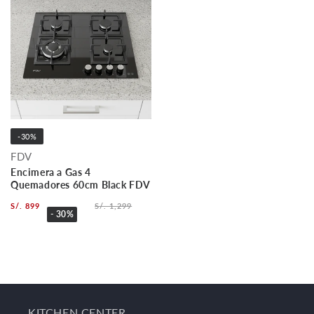
-30%
FDV
Encimera a Gas 4
Quemadores 60cm Black FDV
S/. 899
S/. 1,299
- 30%
KITCHEN CENTER