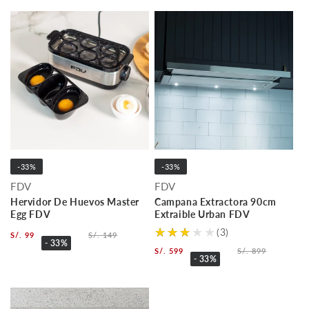
-33%
-33%
FDV
FDV
Hervidor De Huevos Master
Campana Extractora 90cm
Egg FDV
Extraible Urban FDV
(3)
S/. 99
S/. 149
- 33%
S/. 599
S/. 899
- 33%