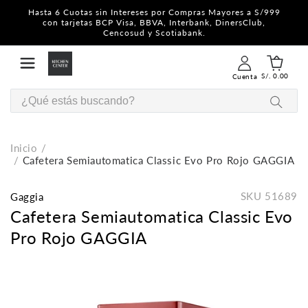
Hasta 6 Cuotas sin Intereses por Compras Mayores a S/999
con tarjetas BCP Visa, BBVA, Interbank, DinersClub,
Cencosud y Scotiabank.
S/. 0.00
Cuenta
Inicio
Cafetera Semiautomatica Classic Evo Pro Rojo GAGGIA
SKU
51689
Gaggia
Cafetera Semiautomatica Classic Evo
Pro Rojo GAGGIA