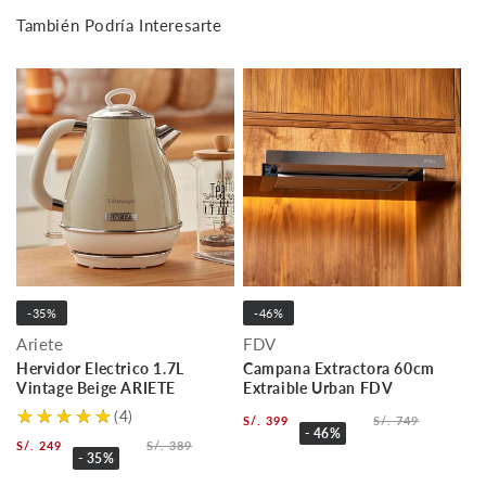
También Podría Interesarte
-35%
-46%
Ariete
FDV
Hervidor Electrico 1.7L
Campana Extractora 60cm
Vintage Beige ARIETE
Extraible Urban FDV
(4)
S/. 399
S/. 749
- 46%
S/. 249
S/. 389
- 35%