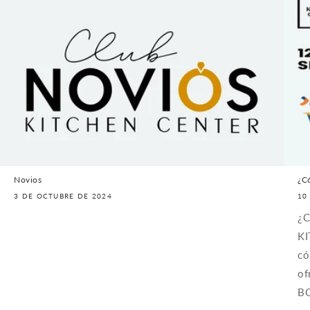
Novios
¿C
3 DE OCTUBRE DE 2024
10
¿C
KI
có
of
BC