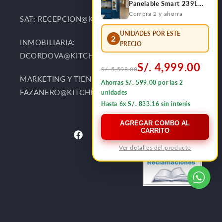
Panelable Smart 239L
Bottom Frezzer FDV
Compra 2 y ahorra
SAT: RECEPCION@KITCHENCENTER.PE
UNIDADES POR ESTE
2
INMOBILIARIA:
PRECIO
DCORDOVA@KITCHENCENTER.PE
S/. 4,999.00
S/. 5,598.00
MARKETING Y TIENDAS:
Ahorras S/. 599.00 por las 2
FAZANERO@KITCHENCENTER.PE
unidades
Hasta 6x S/. 833.16 sin interés
AGREGAR COMBO AL
CARRITO
Facebook
Instagram
YouTube
TikTok
Ver detalles del producto