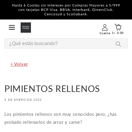
Ir
Hasta 6 Cuotas sin Intereses por Compras Mayores a S/999
directamente
con tarjetas BCP Visa, BBVA, Interbank, DinersClub,
al contenido
Cencosud y Scotiabank.
Iniciar
Carrito
sesión
0
S/. 0.00
Cuenta
artículos
< Volver
PIMIENTOS RELLENOS
5 DE ENERO DE 2022
Los pimientos rellenos son muy conocidos pero, ¿has
probado rellenarlos de arroz y carne?