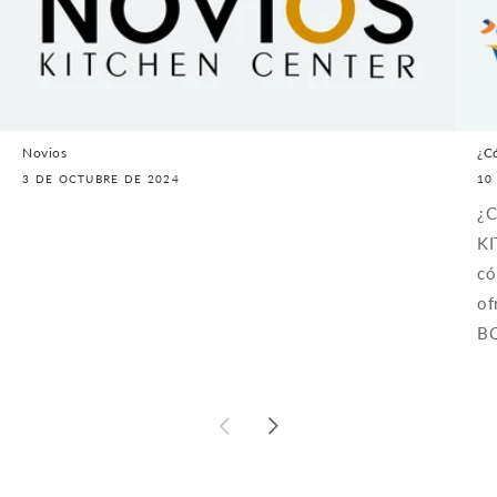
Novios
¿C
3 DE OCTUBRE DE 2024
10
¿C
KI
có
of
BC