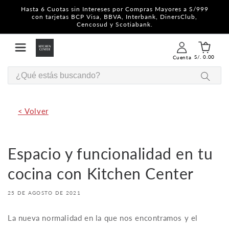
Ir
Hasta 6 Cuotas sin Intereses por Compras Mayores a S/999
directamente
con tarjetas BCP Visa, BBVA, Interbank, DinersClub,
al contenido
Cencosud y Scotiabank.
Iniciar
Carrito
sesión
0
S/. 0.00
Cuenta
artículos
< Volver
Espacio y funcionalidad en tu
cocina con Kitchen Center
25 DE AGOSTO DE 2021
La nueva normalidad en la que nos encontramos y el