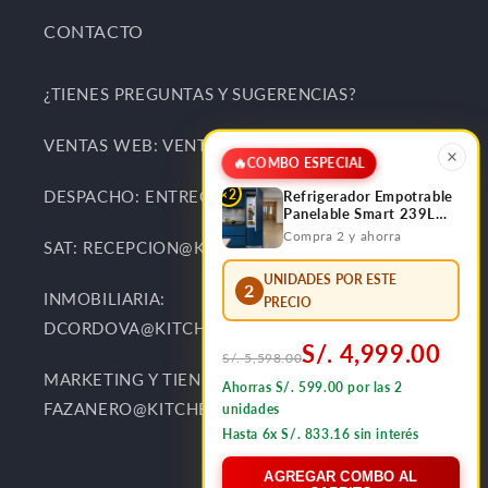
CONTACTO
¿TIENES PREGUNTAS Y SUGERENCIAS?
VENTAS WEB: VENTAS@KITCHENCENTER.PE
🔥
COMBO ESPECIAL
×2
DESPACHO: ENTREGAS@KITCHENCENTER.PE
Refrigerador Empotrable
Panelable Smart 239L
Bottom Frezzer FDV
Compra 2 y ahorra
SAT: RECEPCION@KITCHENCENTER.PE
UNIDADES POR ESTE
2
INMOBILIARIA:
PRECIO
DCORDOVA@KITCHENCENTER.PE
S/. 4,999.00
S/. 5,598.00
MARKETING Y TIENDAS:
Ahorras S/. 599.00 por las 2
FAZANERO@KITCHENCENTER.PE
unidades
Hasta 6x S/. 833.16 sin interés
AGREGAR COMBO AL