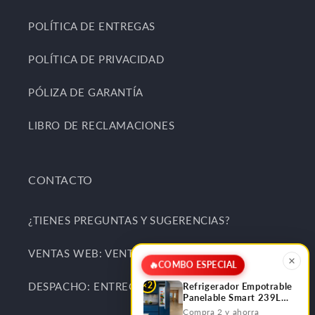
POLÍTICA DE ENTREGAS
POLÍTICA DE PRIVACIDAD
PÓLIZA DE GARANTÍA
LIBRO DE RECLAMACIONES
CONTACTO
¿TIENES PREGUNTAS Y SUGERENCIAS?
VENTAS WEB: VENTAS@KITCHENCENTER.PE
🔥
COMBO ESPECIAL
×2
DESPACHO: ENTREGAS@KITCHENCENTER.PE
Refrigerador Empotrable
Panelable Smart 239L
Bottom Frezzer FDV
Compra 2 y ahorra