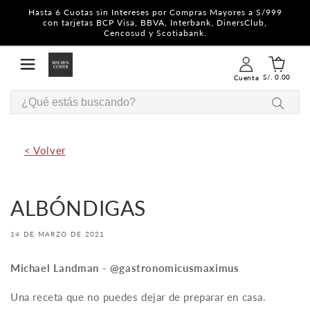
Ir
Hasta 6 Cuotas sin Intereses por Compras Mayores a S/999
directamente
con tarjetas BCP Visa, BBVA, Interbank, DinersClub,
al contenido
Cencosud y Scotiabank.
Iniciar
Carrito
sesión
0
S/. 0.00
Cuenta
artículos
< Volver
ALBÓNDIGAS
14 DE MARZO DE 2021
Michael Landman - @gastronomicusmaximus
Una receta que no puedes dejar de preparar en casa.