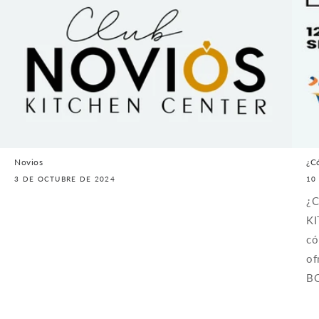
Novios
¿C
3 DE OCTUBRE DE 2024
10
¿C
KI
có
of
BC