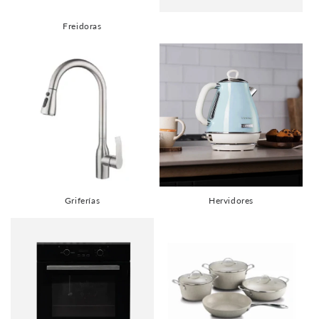
Freidoras
Griferías
Hervidores