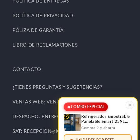
POLÍTICA DE ENTREGAS
POLÍTICA DE PRIVACIDAD
PÓLIZA DE GARANTÍA
LIBRO DE RECLAMACIONES
CONTACTO
¿TIENES PREGUNTAS Y SUGERENCIAS?
VENTAS WEB: VENTAS@KITCHENCENTER.PE
🔥
COMBO ESPECIAL
×2
DESPACHO: ENTREGAS@KITCHENCENTER.PE
Refrigerador Empotrable
Panelable Smart 239L
Bottom Frezzer FDV
Compra 2 y ahorra
SAT: RECEPCION@KITCHENCENTER.PE