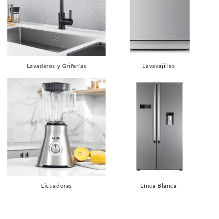
Lavaderos y Griferías
Lavavajillas
Licuadoras
Línea Blanca